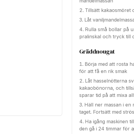
mandelmassan
Tillsätt kakaosmöret
Låt vaniljmandelmassan
Rulla små bollar på u
pralinskal och tryck till
Gräddnougat
Börja med att rosta h
för att få en rik smak
Låt hasselnötterna s
kakaobönorna, och tills
sparar tid på att mixa all
Häll ner massan i en m
taget. Fortsätt med str
Ha igång maskinen till
den gå i 24 timmar för a