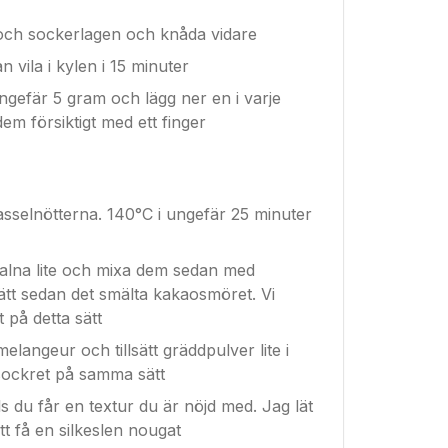
 och sockerlagen och knåda vidare
 vila i kylen i 15 minuter
ngefär 5 gram och lägg ner en i varje
 dem försiktigt med ett finger
asselnötterna. 140°C i ungefär 25 minuter
valna lite och mixa dem sedan med
ätt sedan det smälta kakaosmöret. Vi
t på detta sätt
elangeur och tillsätt gräddpulver lite i
ösockret på samma sätt
s du får en textur du är nöjd med. Jag lät
tt få en silkeslen nougat