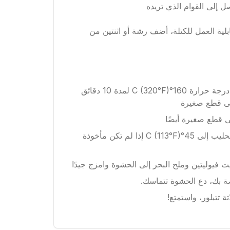
 إلى القوام الذي تريده
ية العمل للكتلة، أضف رشة أو اثنتين من
حمص اللوز المقشر على درجة حرارة 160°C (320°F) لمدة 10 دقائق
 إلى قطع صغيرة
ى قطع صغيرة أيضًا
سخن حشوة جوز الهند والحليب إلى 45°C (113°F) إذا لم تكن مأخوذة
ت فيوليتين وملح البحر إلى الحشوة وامزج جيدًا
صة بك، دع الحشوة تتماسك.
ة تتبلور، واستمتع!