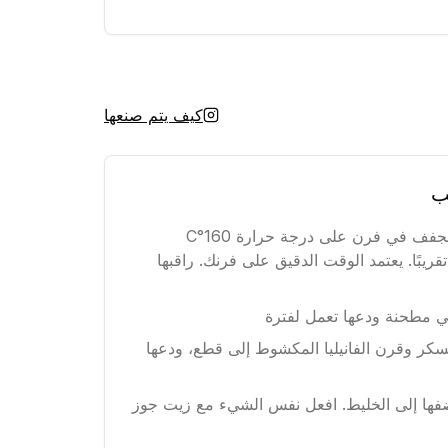
كيف يتم صنعها
ب
ابدأ بتحميص جوز الهند المجفف في فرن على درجة حرارة 160°C
دة 10-15 دقيقة تقريبًا. يعتمد الوقت الدقيق على فرنك. راقبها
 مطحنة ودعها تعمل لفترة
ر وقرن الفانيليا المكشوط إلى قطع، ودعها
وأضفها إلى الخليط. افعل نفس الشيء مع زيت جوز