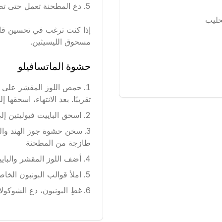
دع المطحنة تعمل حتى تصل
إذا كنت ترغب في تحسين قابل
مسحوق الليسيثين.
حشوة الماتسافيلو
تقريبًا. بعد الانتهاء، اسحقها
اسحق الباييت فيوليتين إل
طازجة من المطحنة
أضف اللوز المقشر والبايي
املأ قوالب البونبون الخا
غطِ البونبون، دع الشوكولات